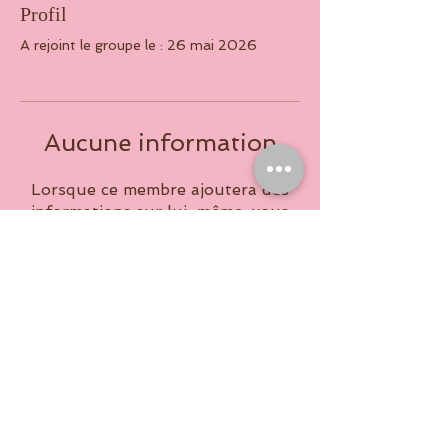
Profil
A rejoint le groupe le : 26 mai 2026
Aucune information
Lorsque ce membre ajoutera des
informations sur lui-même, vous
les verrez ici.
​©2025 par AR(T)ENEDA
●
N°SIRET :
87765833600020
-
Code APE : 8552Z - Licence
PLATESV-D-2022-004329